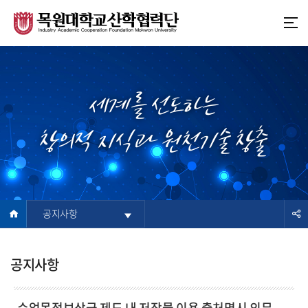
본
주
문
메
바
뉴
로
바
가
로
기
가
세계를 선도하는
기
창의적 지식과 원천기술 창출
공지사항
공지사항
수업목적보상금 제도 내 저작물 이용 출처명시 의무