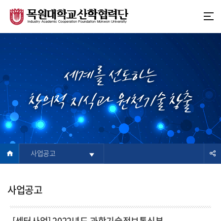
본
주
문
메
바
뉴
로
바
가
로
기
가
세계를 선도하는
기
창의적 지식과 원천기술 창출
사업공고
사업공고
[센터사업] 2022년도 과학기술정보통신부