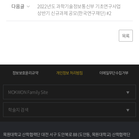
다음글
2022년도 과학기술정보통신부 기초연구사업
상반기 신규과제 공모(한국연구재단) #2
목록
정보보호윤리규약
개인정보 처리방침
이메일무단수집거부
MOKWON Family Site
학술지 검색
목원대학교 산학협력단 대전 서구 도안북로 88 (도안동, 목원대학교) 산학협력단