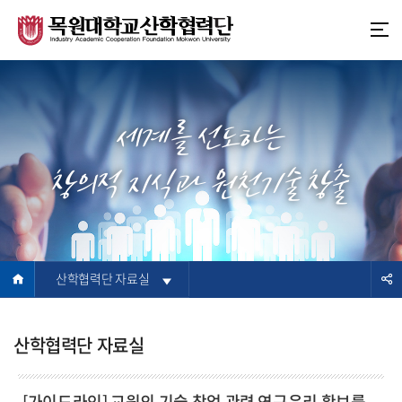
본
주
문
메
바
뉴
로
바
가
로
기
가
세계를 선도하는
기
창의적 지식과 원천기술 창출
산학협력단 자료실
산학협력단 자료실
[가이드라인] 교원의 기술 창업 관련 연구윤리 확보를